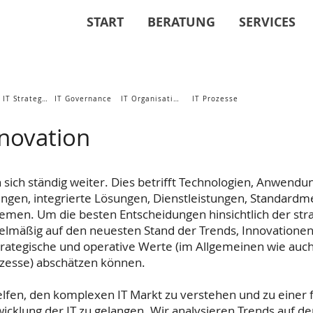
START
BERATUNG
SERVICES
Ihre IT Strategie
IT Governance
IT Organisation
IT Prozesse
nnovation
 sich ständig weiter. Dies betrifft Technologien, Anwend
ungen, integrierte Lösungen, Dienstleistungen, Standardm
men. Um die besten Entscheidungen hinsichtlich der stra
gelmäßig auf den neuesten Stand der Trends, Innovatione
trategische und operative Werte (im Allgemeinen wie auch 
zesse) abschätzen können.
helfen, den komplexen IT Markt zu verstehen und zu einer
wicklung der IT zu gelangen. Wir analysieren Trends auf de